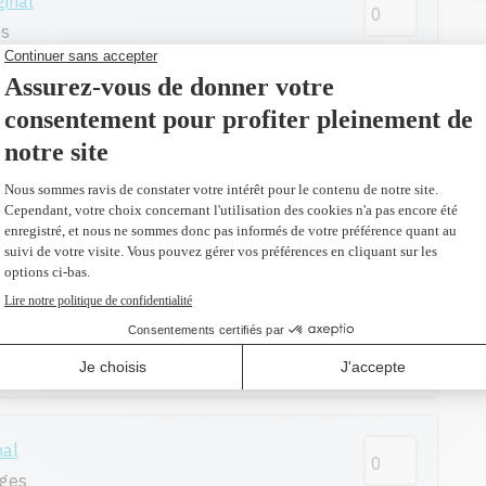
ginal
es
Ajouter
al
Ajouter
ginal
pages
Ajouter
nal
ges