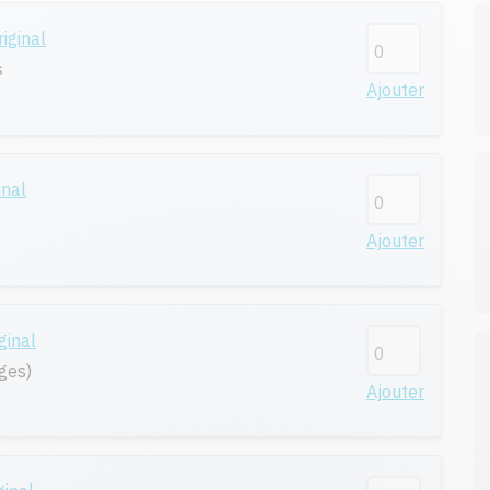
iginal
s
Ajouter
inal
Ajouter
ginal
ges)
Ajouter