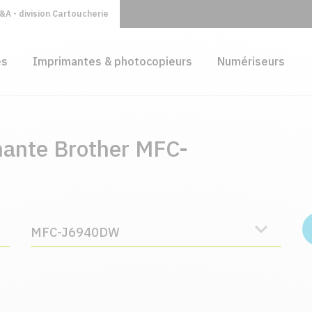
A - division Cartoucherie
es
Imprimantes & photocopieurs
Numériseurs
mante Brother MFC-
MFC-J6940DW