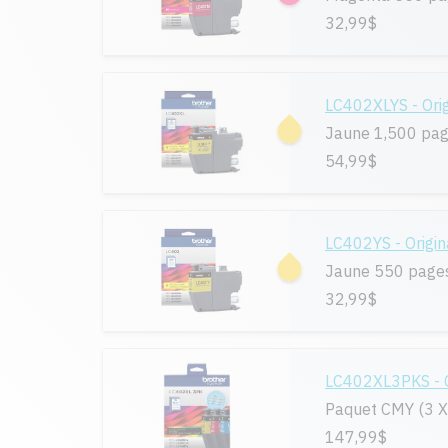
32,99$
LC402XLYS - Orig
Jaune 1,500 pa
54,99$
LC402YS - Origin
Jaune 550 page
32,99$
LC402XL3PKS - O
Paquet CMY (3 X
147,99$