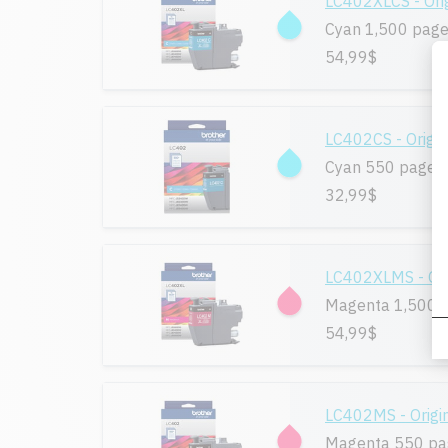
LC402XLCS - Ori
Cyan 1,500 pag
54,99$
LC402CS - Origin
Cyan 550 pages
32,99$
LC402XLMS - Ori
Magenta 1,500 
54,99$
LC402MS - Origi
Magenta 550 pa