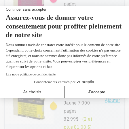
pages
82,99$
(2 et
plus 81,00 $)
T616300 -
Original
Ajouter
Magenta 3,500
pages
68,99$
(2 et
plus 67,50 $)
T617400 -
Original
Ajouter
Jaune 7,000
pages
82,99$
(2 et
plus 81,00 $)