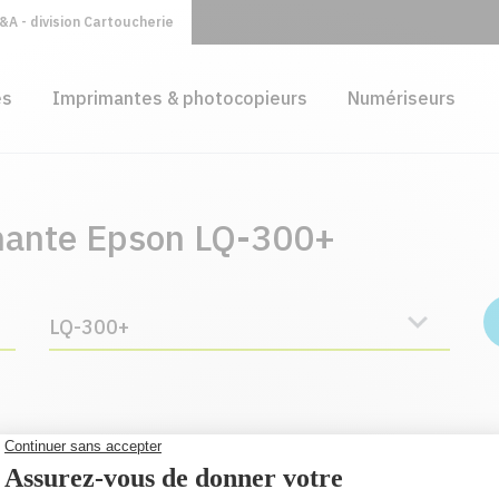
A - division Cartoucherie
es
Imprimantes & photocopieurs
Numériseurs
imante Epson LQ-300+
LQ-300+