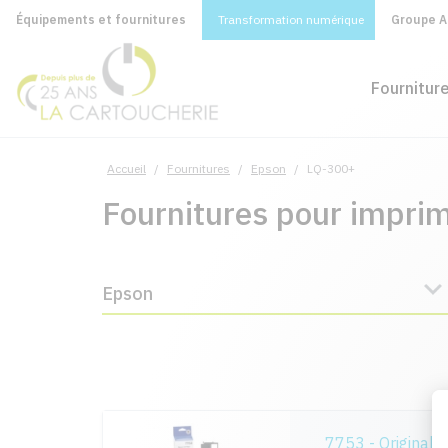
Équipements et fournitures
Transformation numérique
Groupe A&
Fournitur
Accueil
/
Fournitures
/
Epson
/
LQ-300+
Fournitures pour impr
Epson
7753 - Original