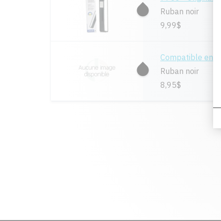
Ruban noir
9,99$
Compatible en 
Ruban noir
8,95$