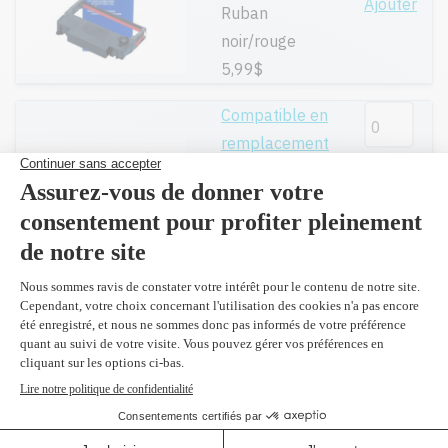
Ajouter
Ruban
noir/rouge
5,99$
Compatible en
remplacement
Ajouter
du BEP30NR
Ruban
noir/rouge (boîte
de 6)
29,99$
Compatible en
remplacement
Ajouter
du R2116
Ruban mauve
27,99$