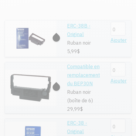
ERC-38B -
Original
Ajouter
Ruban noir
5,99$
Compatible en
remplacement
Ajouter
du BEP30N
Ruban noir
(boîte de 6)
29,99$
ERC-38 -
Original