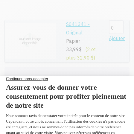
S041341 -
Original
Ajouter
Papier
33,99$
(2 et
plus 32,90 $)
Toutes nos cartouches réusinées sont
garanties.
Livraison gratuite sur tout achat de
100$ CAD et plus avant taxes.