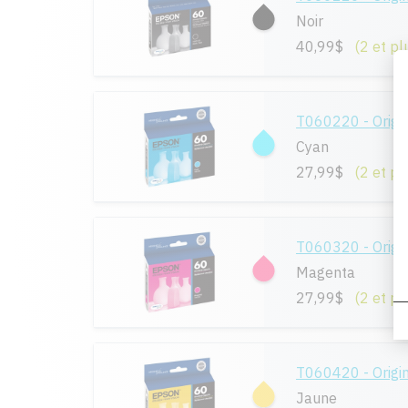
Noir
40,99$
(2 et pl
T060220 - Origi
Cyan
27,99$
(2 et pl
T060320 - Origi
Magenta
27,99$
(2 et pl
T060420 - Origi
Jaune