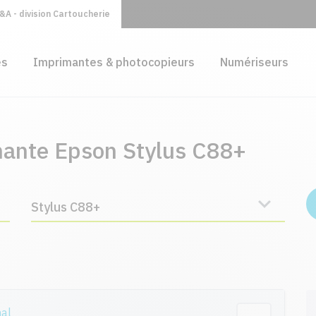
A - division Cartoucherie
es
Imprimantes & photocopieurs
Numériseurs
mante Epson Stylus C88+
Stylus C88+
nal