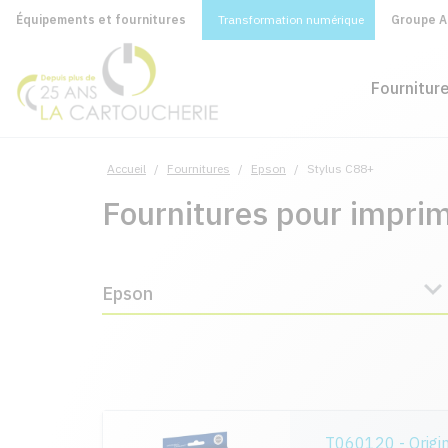
Équipements et fournitures
Transformation numérique
Groupe A&
Fournitur
Accueil
/
Fournitures
/
Epson
/
Stylus C88+
Fournitures pour impri
Epson
T060120 - Origi