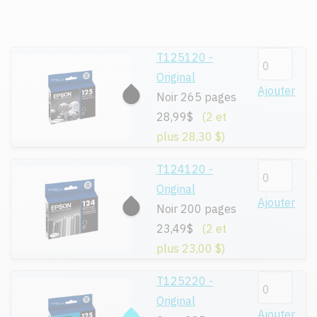
T125120 -
Original
Ajouter
Noir 265 pages
28,99$
(2 et
plus 28,30 $)
T124120 -
Original
Ajouter
Noir 200 pages
23,49$
(2 et
plus 23,00 $)
T125220 -
Original
Ajouter