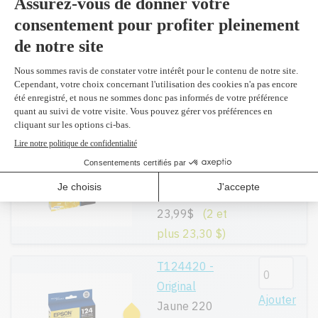
T124320 -
Original
Ajouter
Magenta 220
pages
16,49$
(2 et
plus 15,90 $)
T125420 -
Original
Ajouter
Jaune 385
pages
23,99$
(2 et
plus 23,30 $)
T124420 -
Original
Ajouter
Jaune 220