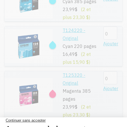
Cyan 385 pages
23,99$
(2 et
plus 23,30 $)
T124220 -
Original
Ajouter
Cyan 220 pages
16,49$
(2 et
plus 15,90 $)
T125320 -
Original
Ajouter
Magenta 385
pages
23,99$
(2 et
plus 23,30 $)