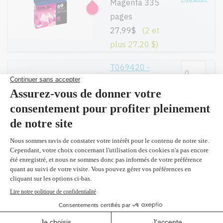
Magenta 335
pages
27,99$
(2 et
plus 27,20 $)
T069420 -
Original
Ajouter
Jaune 335
pages
27,99$
(2 et
plus 27,20 $)
T069520 - Original
Paquet
Ajout
(cyan/magenta/jaune)
75,99$
(2 et plus
74,40 $)