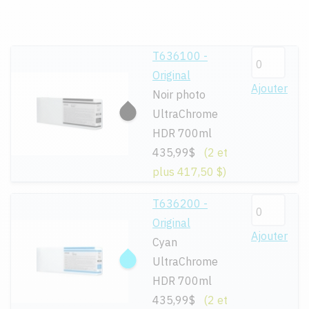
T636100 -
Original
Ajouter
Noir photo
UltraChrome
HDR 700ml
435,99$
(2 et
plus 417,50 $)
T636200 -
Original
Ajouter
Cyan
UltraChrome
HDR 700ml
435,99$
(2 et