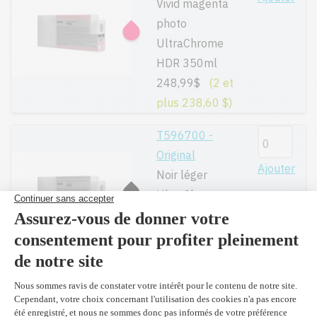
Vivid magenta
photo
UltraChrome
HDR 350ml
248,99$
(2 et
plus 238,60 $)
T596700 -
Original
Ajouter
Noir léger
UltraChrome
HDR 350ml
248,99$
(2 et
plus 238,60 $)
T596800 -
Original