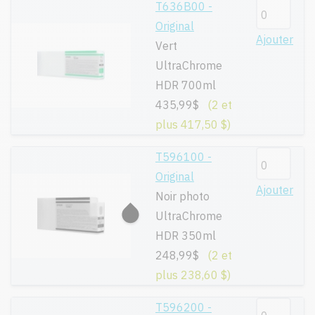
T636B00 -
Original
Ajouter
Vert
UltraChrome
HDR 700ml
435,99$
(2 et
plus 417,50 $)
T596100 -
Original
Ajouter
Noir photo
UltraChrome
HDR 350ml
248,99$
(2 et
plus 238,60 $)
T596200 -