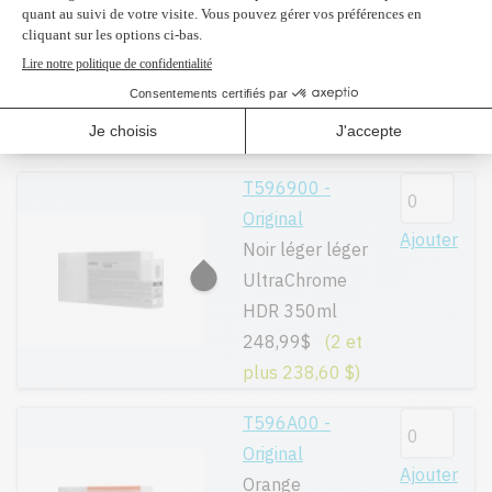
Ajouter
Noir mat
UltraChrome
HDR 350ml
248,99$
(2 et
plus 238,60 $)
T596900 -
Original
Ajouter
Noir léger léger
UltraChrome
HDR 350ml
248,99$
(2 et
plus 238,60 $)
T596A00 -
Original
Ajouter
Orange