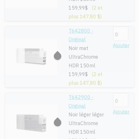
159,99$
(2 et
plus 147,80 $)
T642800 -
Original
Ajouter
Noir mat
UltraChrome
HDR 150ml
159,99$
(2 et
plus 147,80 $)
T642900 -
Original
Ajouter
Noir léger léger
UltraChrome
HDR 150ml