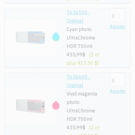
T636500 -
Original
Ajouter
Cyan photo
UltraChrome
HDR 700ml
435,99$
(2 et
plus 417,50 $)
T636600 -
Original
Ajouter
Vivid magenta
photo
UltraChrome
HDR 700ml
435,99$
(2 et