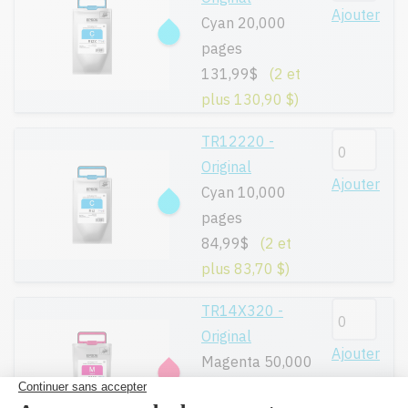
Ajouter
Cyan 20,000
pages
131,99$
(2 et
plus 130,90 $)
TR12220 -
Original
Ajouter
Cyan 10,000
pages
84,99$
(2 et
plus 83,70 $)
TR14X320 -
Original
Ajouter
Magenta 50,000
pages