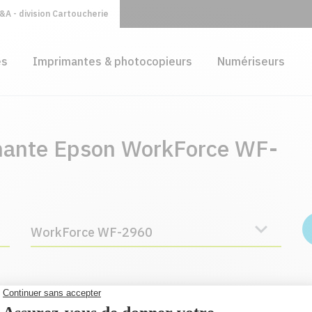
A - division Cartoucherie
es
Imprimantes & photocopieurs
Numériseurs
imante Epson WorkForce WF-
WorkForce WF-2960