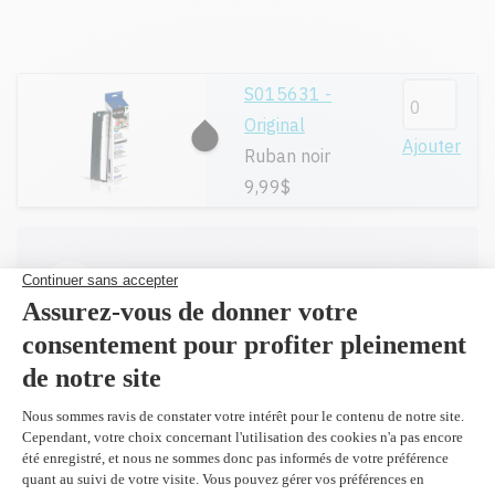
S015631 -
Original
Ajouter
Ruban noir
9,99$
Toutes nos cartouches réusinées sont
garanties.
Livraison gratuite sur tout achat de
100$ CAD et plus avant taxes.