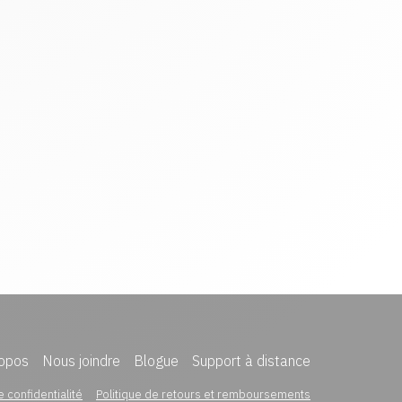
opos
Nous joindre
Blogue
Support à distance
e confidentialité
Politique de retours et remboursements