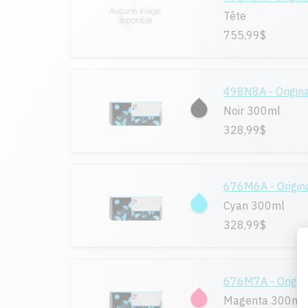
Tête
755,99$
498N8A - Origin
Noir 300ml
328,99$
676M6A - Origin
Cyan 300ml
328,99$
676M7A - Origin
Magenta 300ml