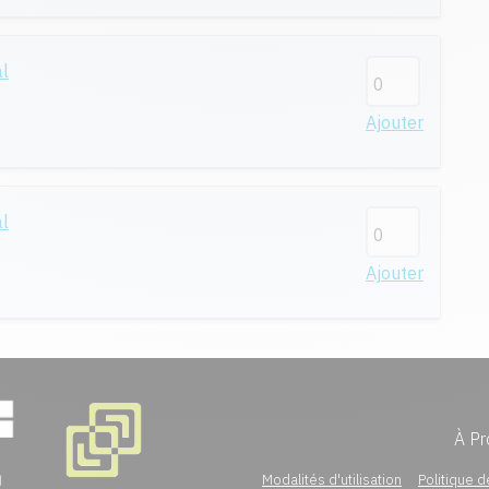
al
Ajouter
al
Ajouter
À Pr
Modalités d'utilisation
Politique d