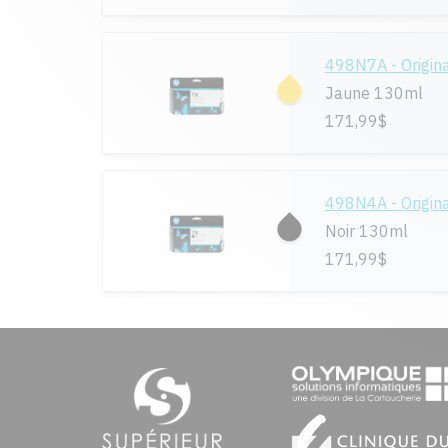
498N7A - Origin
Jaune 130ml
171,99$
498N4A - Origin
Noir 130ml
171,99$