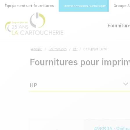
Équipements et fournitures
Transformation numérique
Groupe A&
Fournitur
Accueil
/
Fournitures
/
HP
/
Designjet T870
Fournitures pour impri
HP
498N0A - Origin