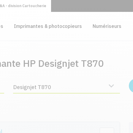
A - division Cartoucherie
es
Imprimantes & photocopieurs
Numériseurs
mante HP Designjet T870
Designjet T870
al