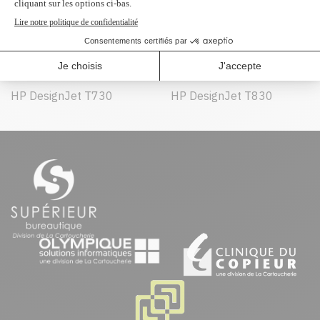
Peut être utilisé dans :
HP DesignJet T730
HP DesignJet T830