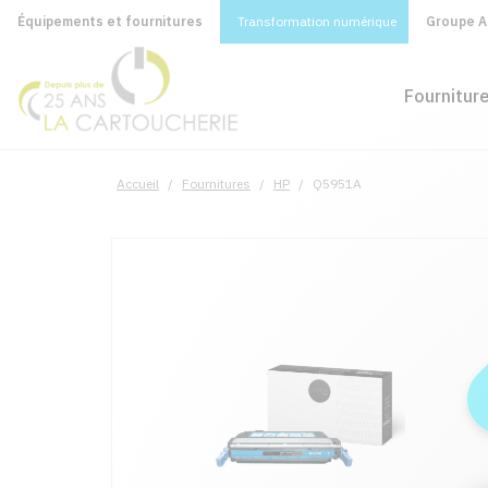
Équipements et fournitures
Transformation numérique
Groupe A&
Fournitur
Accueil
/
Fournitures
/
HP
/
Q5951A