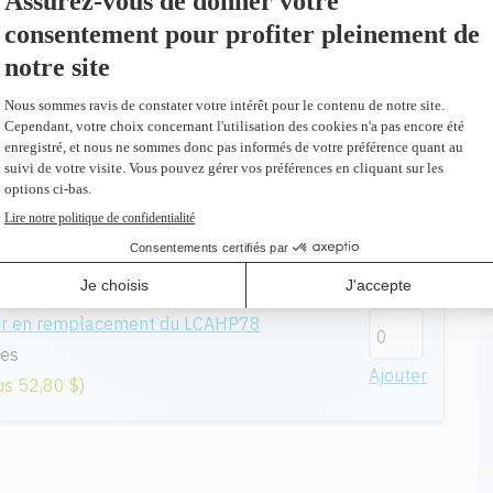
l
Ajouter
plus 110,20 $)
ur en remplacement du 51645A
Ajouter
ur en remplacement du LCAHP78
ges
Ajouter
us 52,80 $)