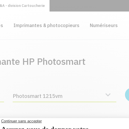
A - division Cartoucherie
es
Imprimantes & photocopieurs
Numériseurs
mante HP Photosmart
Photosmart 1215vm