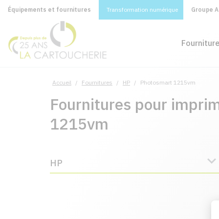
Équipements et fournitures
Transformation numérique
Groupe A&
Fournitur
Accueil
/
Fournitures
/
HP
/
Photosmart 1215vm
Fournitures pour impri
1215vm
HP