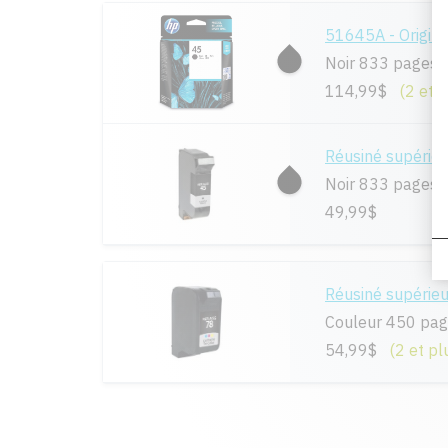
51645A - Origina
Noir 833 pages
114,99$
(2 et 
Réusiné supérie
Noir 833 pages
49,99$
Réusiné supérie
Couleur 450 pa
54,99$
(2 et pl