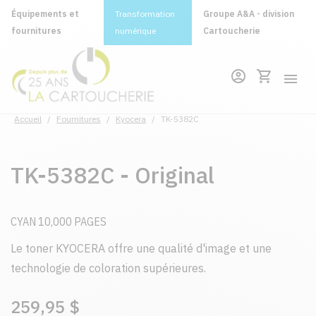
Équipements et
Transformation
Groupe A&A - division
fournitures
numérique
Cartoucherie
Accueil
/
Fournitures
/
Kyocera
/
TK-5382C
TK-5382C - Original
CYAN 10,000 PAGES
Le toner KYOCERA offre une qualité d'image et une
technologie de coloration supérieures.
259,95 $