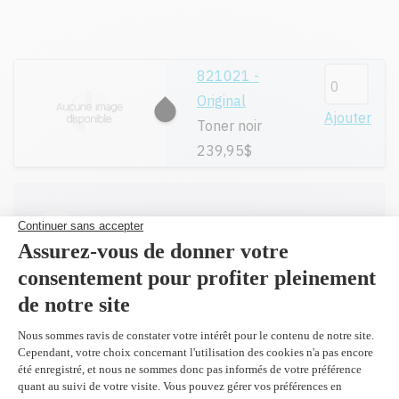
821021 -
Original
Ajouter
Toner noir
239,95$
Toutes nos cartouches réusinées sont
garanties.
Livraison gratuite sur tout achat de
100$ CAD et plus avant taxes.