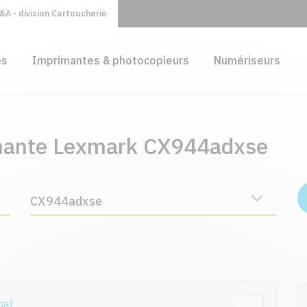
A - division Cartoucherie
es
Imprimantes & photocopieurs
Numériseurs
imante Lexmark CX944adxse
CX944adxse
nal