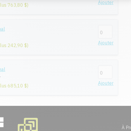
Ajouter
plus 763,80 $)
nal
Ajouter
plus 242,90 $)
nal
r
Ajouter
plus 685,10 $)
À Pr