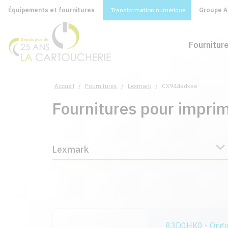
Équipements et fournitures
Transformation numérique
Groupe A&
Fournitur
Accueil
/
Fournitures
/
Lexmark
/
CX944adxse
Fournitures pour impr
Lexmark
83D0HK0 - Origi