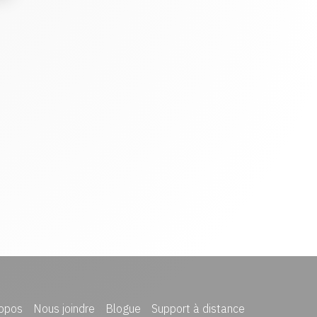
opos
Nous joindre
Blogue
Support à distance