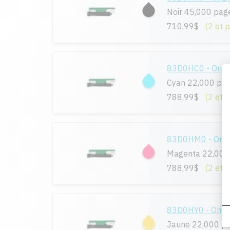
Noir 45,000 pag
710,99$
(2 et 
83D0HC0 - Origi
Cyan 22,000 pa
788,99$
(2 et 
83D0HM0 - Origi
Magenta 22,000
788,99$
(2 et 
83D0HY0 - Origi
Jaune 22,000 p