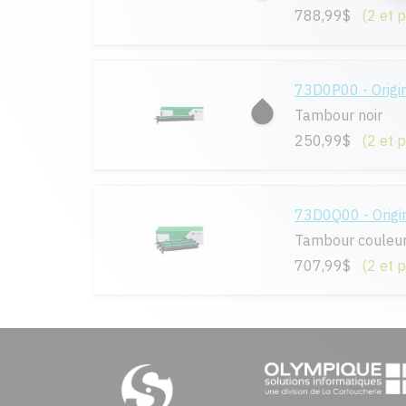
788,99$
(2 et 
73D0P00 - Origi
Tambour noir
250,99$
(2 et 
73D0Q00 - Origi
Tambour couleu
707,99$
(2 et 