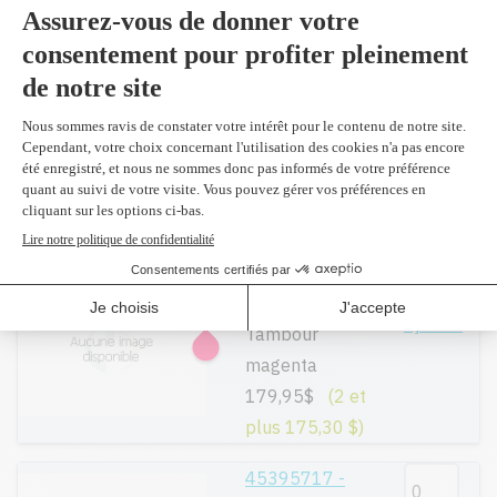
179,99$
(2 et
plus 175,30 $)
45395719 -
Original
Ajouter
Tambour cyan
179,95$
(2 et
plus 175,30 $)
45395718 -
Original
Ajouter
Tambour
magenta
179,95$
(2 et
plus 175,30 $)
45395717 -