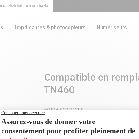
A - division Cartoucherie
es
Imprimantes & photocopieurs
Numériseurs
Compatible en rempl
TN460
NOIR 6,000 PAGES
59,95 $
(2 et plus 51,80 $ CAD)