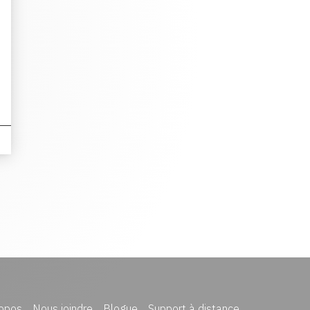
opos
Nous joindre
Blogue
Support à distance