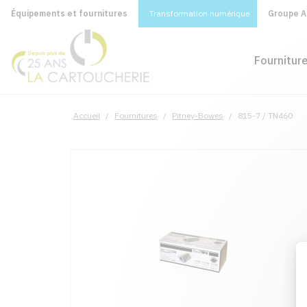
Équipements et fournitures
Transformation numérique
Groupe A&
Fournitur
Accueil
/
Fournitures
/
Pitney-Bowes
/
815-7 / TN460