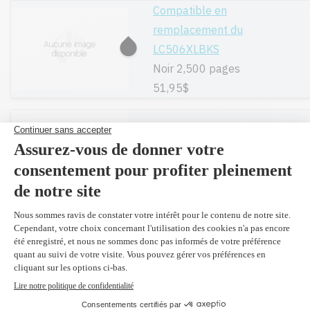
Compatible en
remplacement du
LC506XLBKS
Noir 2,500 pages
51,95$
LC506BKS - Original
Noir 1,000 pages
41,99$
(2 et plus 40,90 $)
LC506XXL2PKS - Original
Noir (2 X 5,000 pages)
168,99$
(2 et plus 159,70
$)