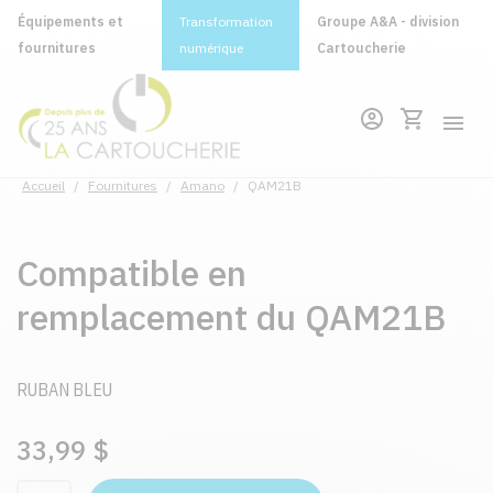
Équipements et
Transformation
Groupe A&A - division
fournitures
numérique
Cartoucherie
Accueil
/
Fournitures
/
Amano
/
QAM21B
Compatible en
remplacement du QAM21B
RUBAN BLEU
33,99 $