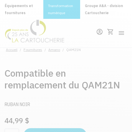
Équipements et
Transformation
Groupe A&A - division
fournitures
numérique
Cartoucherie
Accueil
/
Fournitures
/
Amano
/
QAM21N
Compatible en
remplacement du QAM21N
RUBAN NOIR
44,99 $