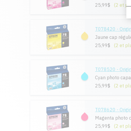
25,99$
(2 et pl
T078420 - Origi
Jaune cap réguli
25,99$
(2 et pl
T078520 - Origi
Cyan photo capac
25,99$
(2 et pl
T078620 - Origi
Magenta photo c
25,99$
(2 et pl