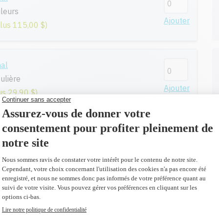
leurs
Ajouter
plus 115,00 $)
nal
ulière
Ajouter
us 29,90 $)
nal
gulière
Ajouter
us 25,40 $)
nal
é régulière