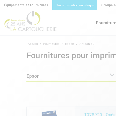
Équipements et fournitures
Transformation numérique
Groupe A&
Fournitur
Accueil
/
Fournitures
/
Epson
/
Artisan 50
Fournitures pour impri
Epson
T078920 - Origi