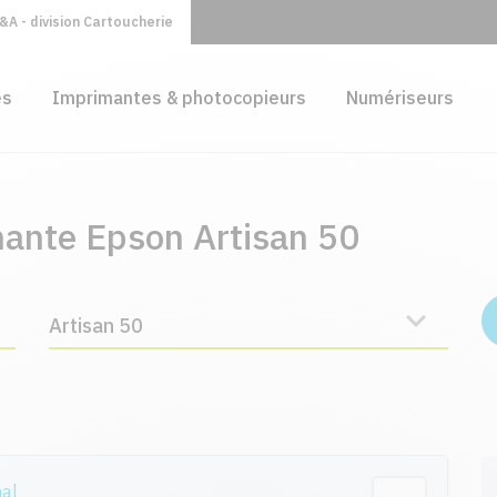
A - division Cartoucherie
es
Imprimantes & photocopieurs
Numériseurs
mante Epson Artisan 50
Artisan 50
nal