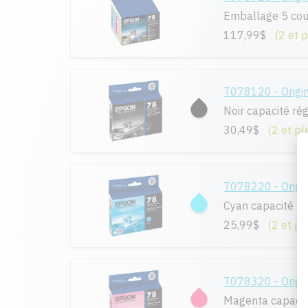
Emballage 5 cou
117,99$
(2 et 
T078120 - Origi
Noir capacité rég
30,49$
(2 et pl
T078220 - Origi
Cyan capacité ré
25,99$
(2 et pl
T078320 - Origi
Magenta capacit