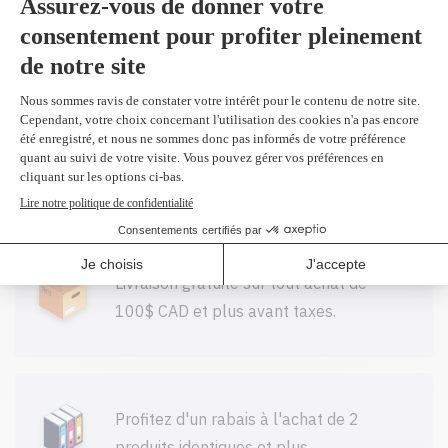
Ajouter
du 6N465-5
Ruban mauve
6,95$
Toutes nos cartouches réusinées sont
garanties.
Livraison gratuite sur tout achat de
100$ CAD et plus avant taxes.
Profitez d'un rabais à l'achat de 2
produits identiques et plus.