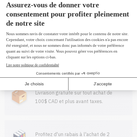
remplacement
Ajouter
du 6N583-5
Ruban mauve
11,95$
Toutes nos cartouches réusinées sont
garanties.
Livraison gratuite sur tout achat de
100$ CAD et plus avant taxes.
Profitez d'un rabais à l'achat de 2