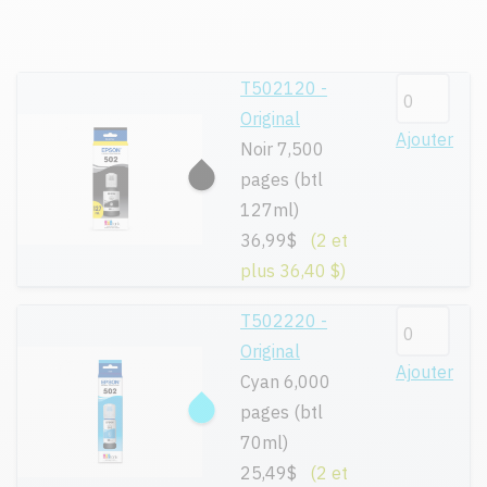
T502120 -
Original
Ajouter
Noir 7,500
pages (btl
127ml)
36,99$
(2 et
plus 36,40 $)
T502220 -
Original
Ajouter
Cyan 6,000
pages (btl
70ml)
25,49$
(2 et