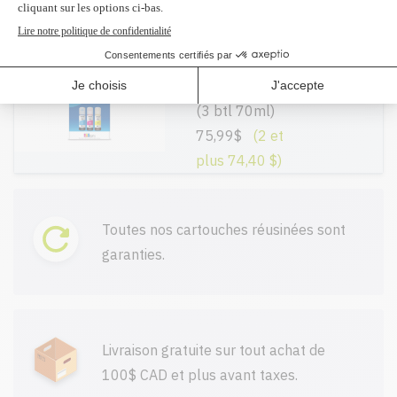
T502520 -
Original
Ajouter
Kit d'encre CMY
(3 btl 70ml)
75,99$
(2 et
plus 74,40 $)
Toutes nos cartouches réusinées sont
garanties.
Livraison gratuite sur tout achat de
100$ CAD et plus avant taxes.