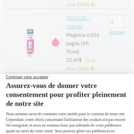
plus 24,80 $)
T502320 -
Original
Ajouter
Magenta 6,000
pages (btl
70ml)
25,49$
(2 et
plus 24,80 $)
T502420 -
Original
Ajouter
Jaune 6,000
pages (btl
70ml)
25,49$
(2 et
plus 24,80 $)