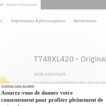
A - division Cartoucherie
es
Imprimantes & photocopieurs
Numériseurs
T748XL420 - Origina
JAUNE 4,000 PAGES
L'encre Epson DURABrite Ultra Ink est id
de qualité laser. Grâce à son système d'e
sont résistants à l'eau, au maculage et aux