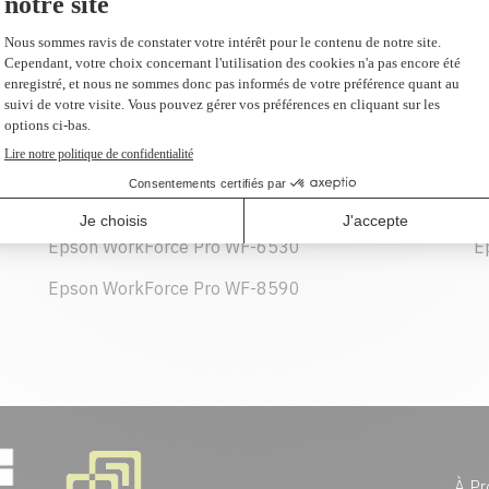
120,99 $
(2 et plus 118,30 $ CAD)
AJOUTER AU PANIER
Epson WorkForce Pro WF-6530
E
Epson WorkForce Pro WF-8590
À Pr