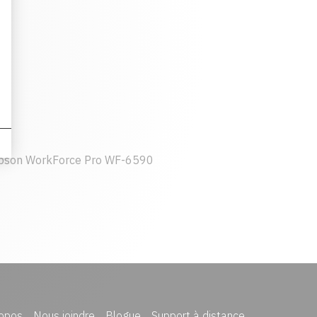
pson WorkForce Pro WF-6590
opos
Nous joindre
Blogue
Support à distance