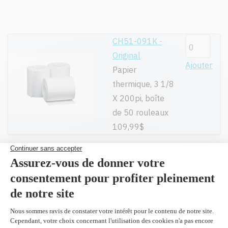
CH51-091K -
Original
Ajouter
Papier
thermique, 3 1/8
X 200pi, boîte
de 50 rouleaux
109,99$
Toutes nos cartouches réusinées sont
garanties.