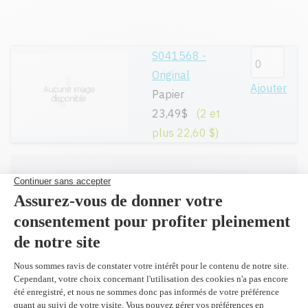
S041568 -
Original
Ajouter
Papier
23,49$
(2 et
plus 22,60 $)
Toutes nos cartouches réusinées sont
garanties.
Livraison gratuite sur tout achat de
100$ CAD et plus avant taxes.