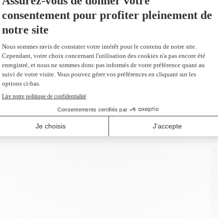
remplacement du E54
Ajouter