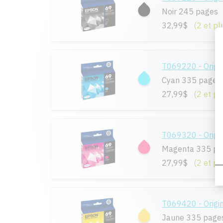
Noir 245 pages
32,99$
(2 et pl
T069220 - Origi
Cyan 335 pages
27,99$
(2 et pl
T069320 - Origi
Magenta 335 pa
27,99$
(2 et pl
T069420 - Origi
Jaune 335 page