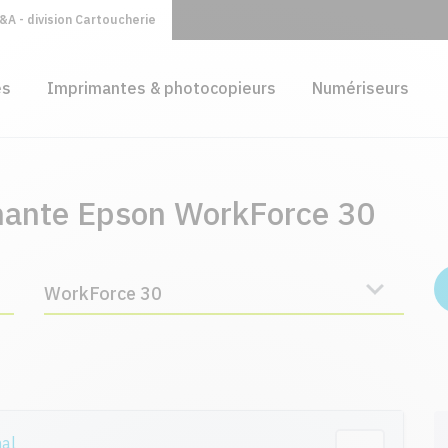
A - division Cartoucherie
es
Imprimantes & photocopieurs
Numériseurs
mante Epson WorkForce 30
WorkForce 30
nal