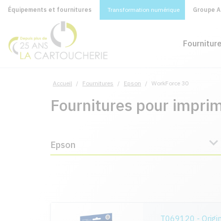
Équipements et fournitures
Transformation numérique
Groupe A&
Fournitur
Accueil
/
Fournitures
/
Epson
/
WorkForce 30
Fournitures pour impri
Epson
T069120 - Origi