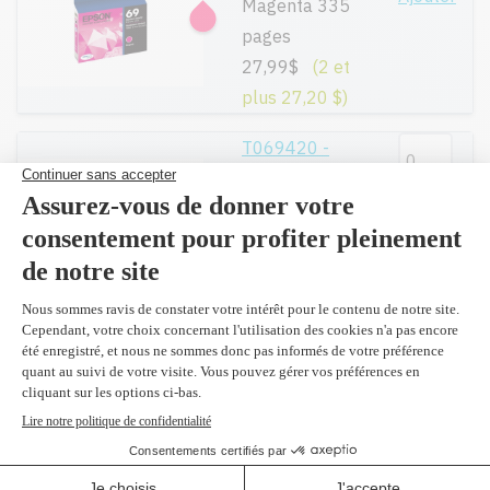
Magenta 335
pages
27,99$
(2 et
plus 27,20 $)
T069420 -
Original
Ajouter
Jaune 335
pages
27,99$
(2 et
plus 27,20 $)
T069520 - Original
Paquet
Ajout
(cyan/magenta/jaune)
75,99$
(2 et plus
74,40 $)