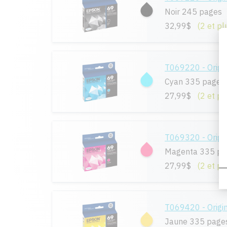
Noir 245 pages
32,99$
(2 et pl
T069220 - Origi
Cyan 335 pages
27,99$
(2 et pl
T069320 - Origi
Magenta 335 pa
27,99$
(2 et pl
T069420 - Origi
Jaune 335 page