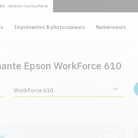
A - division Cartoucherie
es
Imprimantes & photocopieurs
Numériseurs
imante Epson WorkForce 610
WorkForce 610
nal