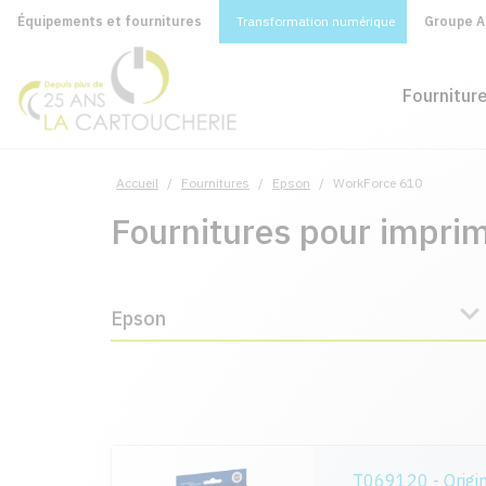
Équipements et fournitures
Transformation numérique
Groupe A&
Fournitur
Accueil
/
Fournitures
/
Epson
/
WorkForce 610
Fournitures pour impr
Epson
T069120 - Origi