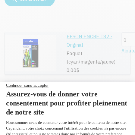
EPSON ENCRE T82 -
Original
Ajout
Paquet
(cyan/magenta/jaune)
0,00$
Toutes nos cartouches réusinées sont
garanties.
Livraison gratuite sur tout achat de