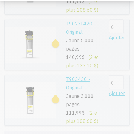
111,99$
(2 et
plus 108,60 $)
T902XL420 -
Original
Ajouter
Jaune 5,000
pages
140,99$
(2 et
plus 137,10 $)
T902420 -
Original
Ajouter
Jaune 3,000
pages
111,99$
(2 et
plus 108,60 $)