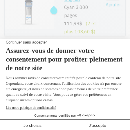
Ajouter
Cyan 3,000
pages
111,99$
(2 et
plus 108,60 $)
T902XL320 -
Original
Ajouter
Magenta 5,000
pages
140,99$
(2 et
plus 137,10 $)
T902320 -
Original
Ajouter
Magenta 3,000
pages