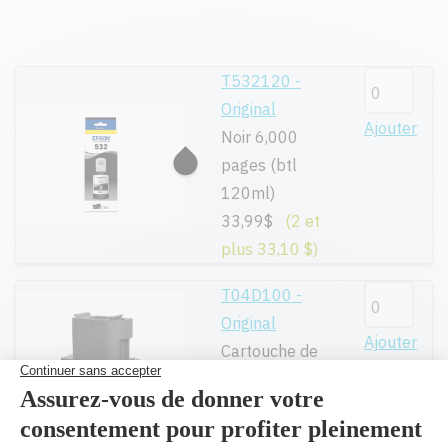
T532120 -
Original
Ajouter
Noir 6,000
pages (btl
120ml)
33,99$
(2 et
plus 33,10 $)
T04D100 -
Original
Ajouter
Cartouche de
maintenance
18,49$