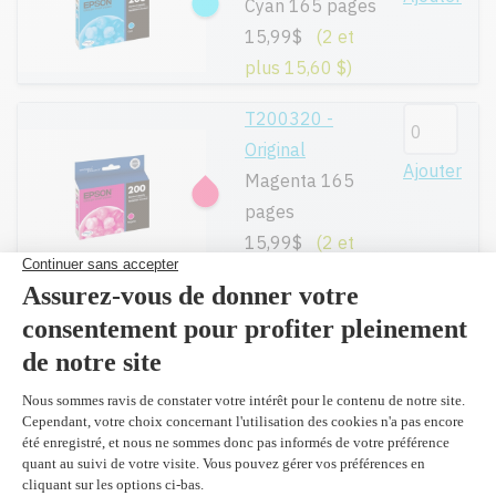
Cyan 165 pages
15,99$
(2 et
plus 15,60 $)
T200320 -
Original
Ajouter
Magenta 165
pages
15,99$
(2 et
plus 15,60 $)
T200420 -
Original
Ajouter
Jaune 165
pages
15,99$
(2 et
plus 15,60 $)