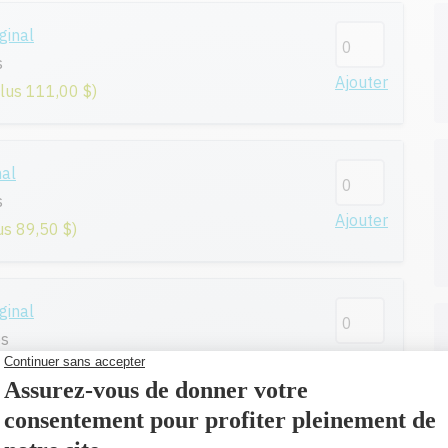
ginal
s
Ajouter
plus 111,00 $)
nal
s
Ajouter
us 89,50 $)
ginal
es
Ajouter
us 81,30 $)