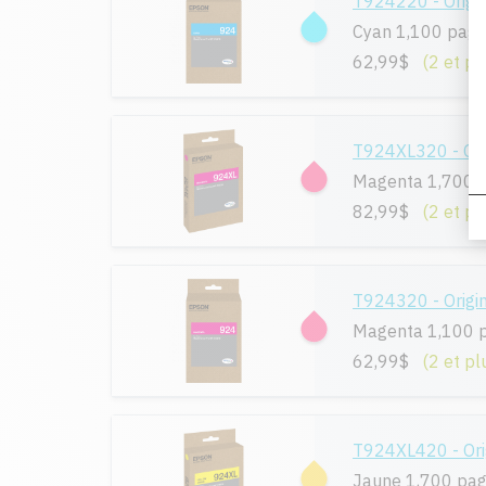
T924220 - Origi
Cyan 1,100 pag
62,99$
(2 et pl
T924XL320 - Ori
Magenta 1,700 
82,99$
(2 et pl
T924320 - Origi
Magenta 1,100 
62,99$
(2 et pl
T924XL420 - Ori
Jaune 1,700 pa