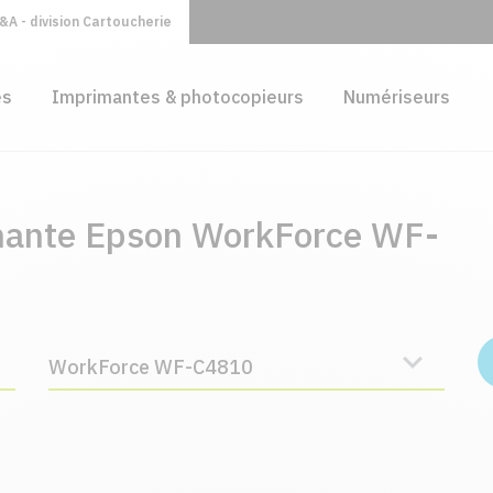
A - division Cartoucherie
es
Imprimantes & photocopieurs
Numériseurs
imante Epson WorkForce WF-
WorkForce WF-C4810