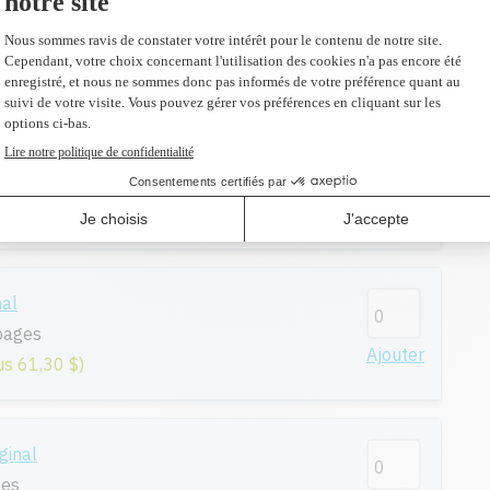
nal
es
Ajouter
us 61,30 $)
ginal
pages
Ajouter
us 81,30 $)
nal
pages
Ajouter
us 61,30 $)
ginal
ges