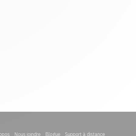
opos
Nous joindre
Blogue
Support à distance