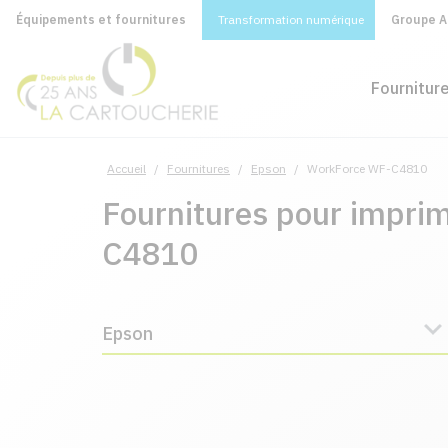
Équipements et fournitures
Transformation numérique
Groupe A&
Fournitur
Accueil
/
Fournitures
/
Epson
/
WorkForce WF-C4810
Fournitures pour impr
C4810
Epson