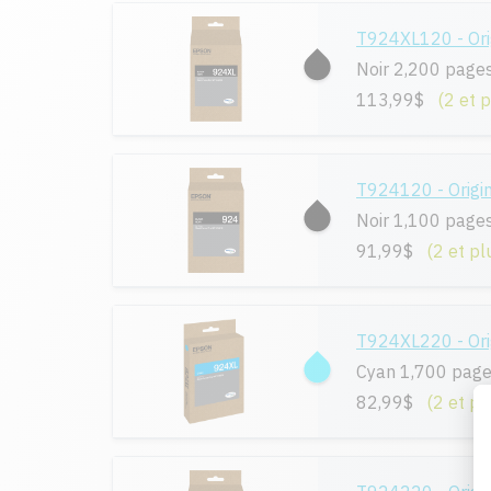
T924XL120 - Ori
Noir 2,200 page
113,99$
(2 et 
T924120 - Origi
Noir 1,100 page
91,99$
(2 et pl
T924XL220 - Ori
Cyan 1,700 pag
82,99$
(2 et pl