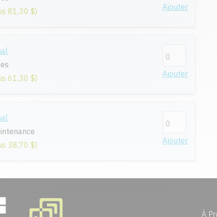
Ajouter
us 81,30 $)
nal
ges
Ajouter
us 61,30 $)
nal
intenance
Ajouter
us 38,70 $)
À Pr