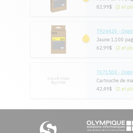
82,99$
(2 et pl
T924420 - Origi
Jaune 1,100 pa
62,99$
(2 et pl
T671500 - Origi
Cartouche de ma
42,49$
(2 et pl