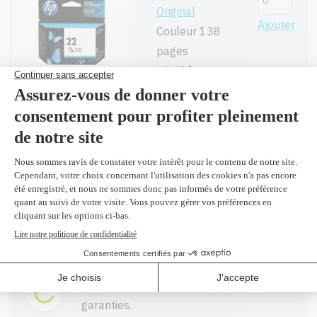
Original
Ajouter
Couleur 138
pages
60,99$
Réusiné
supérieur en
Ajouter
remplacement
du C9352AN
#22
Couleur 138
pages
29,99$
Toutes nos cartouches réusinées sont
garanties.