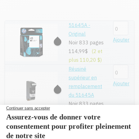
51645A -
Original
Ajouter
Noir 833 pages
114,99$
(2 et
plus 110,20 $)
Réusiné
supérieur en
Ajouter
remplacement
du 51645A
Noir 833 pages
49,99$
Toutes nos cartouches réusinées sont