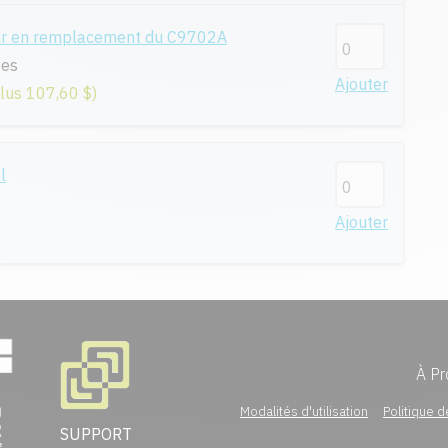
ur en remplacement du C9702A
ges
Ajouter
plus 107,60 $)
l
Ajouter
À Pr
Modalités d'utilisation
Politique d
SUPPORT