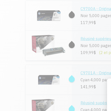
C9700A - Origina
Noir 5,000 page
117,99$
Réusiné supérie
Noir 5,000 page
109,99$
(2 et 
C9701A - Origina
Cyan 4,000 pag
141,99$
Réusiné supérie
Cyan 4,000 pag