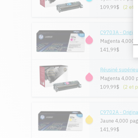
109,99$
(2 et 
C9703A - Origina
Magenta 4,000 
141,99$
Réusiné supérie
Magenta 4,000 
109,99$
(2 et 
C9702A - Origina
Jaune 4,000 pa
141,99$