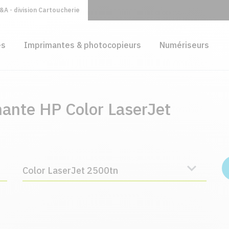
A - division Cartoucherie
es
Imprimantes & photocopieurs
Numériseurs
mante HP Color LaserJet
Color LaserJet 2500tn