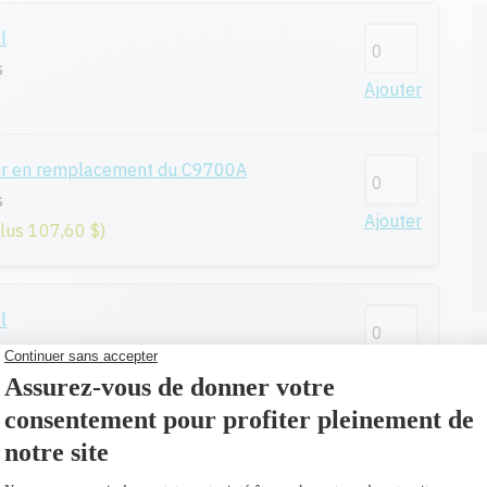
l
s
Ajouter
ur en remplacement du C9700A
s
Ajouter
plus 107,60 $)
l
es
Ajouter
ur en remplacement du C9701A
es