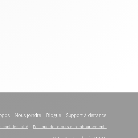
opos
Nous joindre
Blogue
Support à distance
e confidentialité
Politique de retours et remboursements