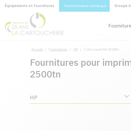
Équipements et fournitures
Transformation numérique
Groupe A&
Fournitur
Accueil
/
Fournitures
/
HP
/
Color LaserJet 2500tn
Fournitures pour impri
2500tn
HP