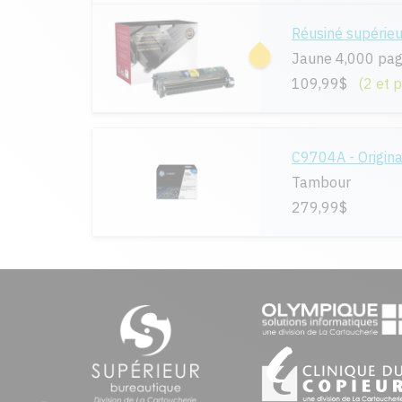
Réusiné supérie
Jaune 4,000 pa
109,99$
(2 et 
C9704A - Origina
Tambour
279,99$