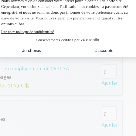
Ajouter
plus 107,60 $)
l
pages
Ajouter
ur en remplacement du C9703A
pages
Ajouter
plus 107,60 $)
l
ges
Ajouter