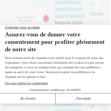
Compatible en
remplacement
Ajouter
du CHP-Q6003A
Magenta 2,000
pages
119,99$
Réusiné
supérieur en
Ajouter
remplacement
du CHP-Q6003A
Magenta 2,000
pages
139,99$
(2 et
plus 127,30 $)
Compatible en
remplacement