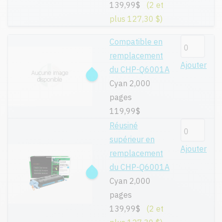
139,99$
(2 et
plus 127,30 $)
Compatible en
remplacement
Ajouter
du CHP-Q6001A
Cyan 2,000
pages
119,99$
Réusiné
supérieur en
Ajouter
remplacement
du CHP-Q6001A
Cyan 2,000
pages
139,99$
(2 et