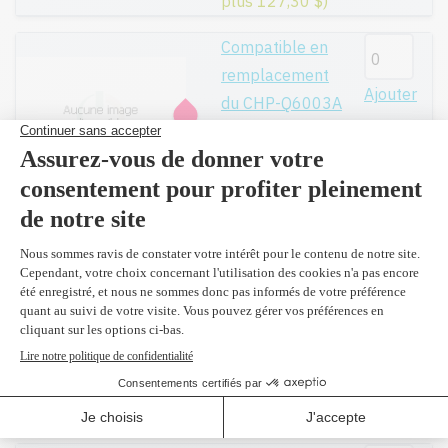
plus 127,30 $)
Compatible en
remplacement
Ajouter
du CHP-Q6003A
Magenta 2,000
pages
119,99$
Réusiné
supérieur en
Ajouter
remplacement
du CHP-Q6003A
Magenta 2,000
pages
139,99$
(2 et
plus 127,30 $)