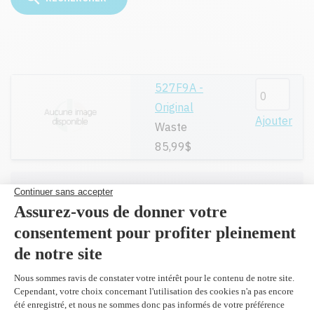
527F9A -
Original
Ajouter
Waste
85,99$
Toutes nos cartouches réusinées sont
garanties.
Livraison gratuite sur tout achat de