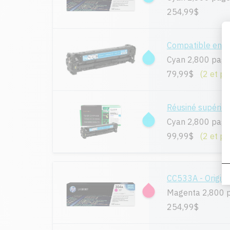
254,99$
Compatible en 
Cyan 2,800 pag
79,99$
(2 et pl
Réusiné supérie
Cyan 2,800 pag
99,99$
(2 et pl
CC533A - Origina
Magenta 2,800 
254,99$