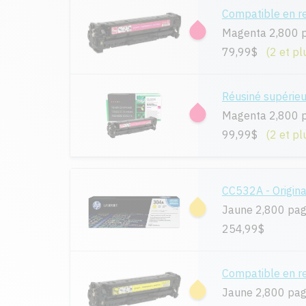
Compatible en 
Magenta 2,800 
79,99$
(2 et pl
Réusiné supérie
Magenta 2,800 
99,99$
(2 et pl
CC532A - Origina
Jaune 2,800 pa
254,99$
Compatible en 
Jaune 2,800 pa