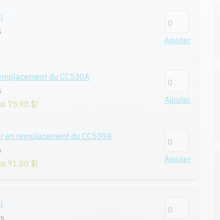
l
s
Ajouter
remplacement du CC530A
s
Ajouter
us 75,90 $)
ur en remplacement du CC530A
s
Ajouter
us 91,00 $)
l
es