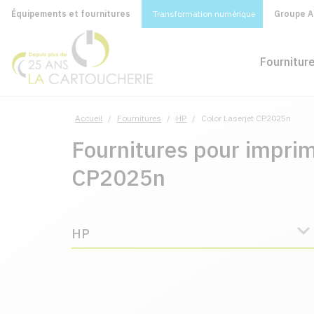
Équipements et fournitures
Transformation numérique
Groupe A&
Fournitur
Accueil
/
Fournitures
/
HP
/
Color Laserjet CP2025n
Fournitures pour imprim
CP2025n
HP