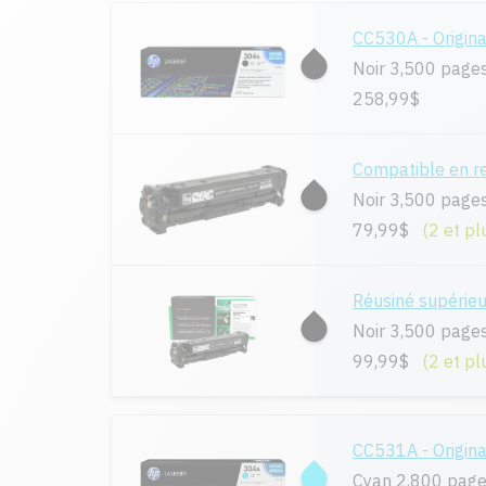
CC530A - Origina
Noir 3,500 page
258,99$
Compatible en 
Noir 3,500 page
79,99$
(2 et pl
Réusiné supérie
Noir 3,500 page
99,99$
(2 et pl
CC531A - Origina
Cyan 2,800 pag