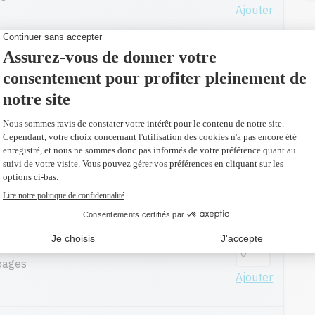
Ajouter
remplacement du CC531A
es
Ajouter
us 75,90 $)
ur en remplacement du CC531A
es
Ajouter
us 91,00 $)
l
pages
Ajouter