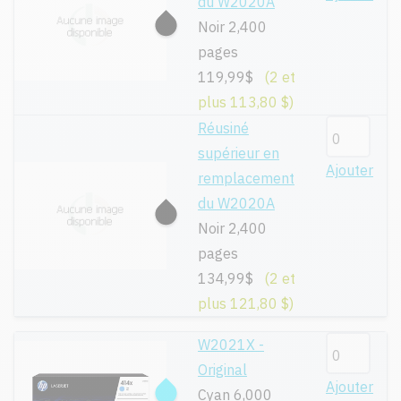
du W2020A
Noir 2,400
pages
119,99$
(2 et
plus 113,80 $)
Réusiné
supérieur en
Ajouter
remplacement
du W2020A
Noir 2,400
pages
134,99$
(2 et
plus 121,80 $)
W2021X -
Original
Ajouter
Cyan 6,000