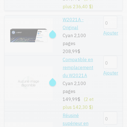
plus 236,40 $)
W2021A -
Original
Ajouter
Cyan 2,100
pages
208,99$
Compatible en
remplacement
Ajouter
du W2021A
Cyan 2,100
pages
149,99$
(2 et
plus 142,30 $)
Réusiné
supérieur en