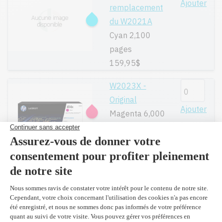
Ajouter
remplacement
du W2021A
Cyan 2,100
pages
159,95$
W2023X -
Original
Ajouter
Magenta 6,000
pages
445,99$
Compatible en
remplacement
Ajouter
du W2023X
Magenta 6,000
pages