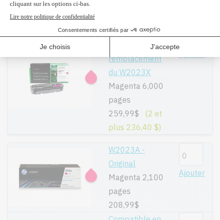
239,99$
(2 et
plus 227,60 $)
Réusiné
supérieur en
Ajouter
remplacement
du W2023X
Magenta 6,000
pages
259,99$
(2 et
plus 236,40 $)
W2023A -
Original
Ajouter
Magenta 2,100
pages
208,99$
Compatible en