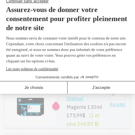
Original
Ajouter
Gris 130ml
175,99$
(2 et
plus 168,80 $)
C9371A #72 -
Original
Ajouter
Cyan 130ml
175,99$
(2 et
plus 168,80 $)
C9372A #72 -
Original
Ajouter
Magenta 130ml
175,99$
(2 et
plus 168,80 $)