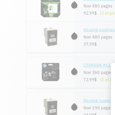
Noir 480 pages
92,99$
(2 et pl
Réusiné supéri
Noir 480 pages
37,99$
C0PA4AN #61XL -
Noir 360 pages
72,99$
(2 et pl
Réusiné supéri
Noir 190 pages