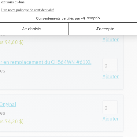
- Original
ges
Ajouter
us 94,60 $)
eur en remplacement du CH564WN #61XL
ges
Ajouter
riginal
ges
Ajouter
us 74,30 $)