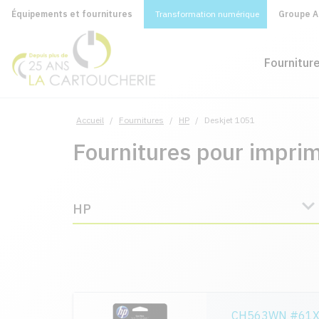
Équipements et fournitures
Transformation numérique
Groupe A&
Fournitur
Accueil
/
Fournitures
/
HP
/
Deskjet 1051
Fournitures pour impri
HP
CH563WN #61XL 