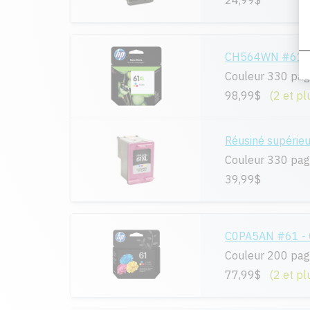
24,99$
CH564WN #61XL 
Couleur 330 pa
98,99$
(2 et pl
Réusiné supéri
Couleur 330 pa
39,99$
C0PA5AN #61 - O
Couleur 200 pa
77,99$
(2 et pl