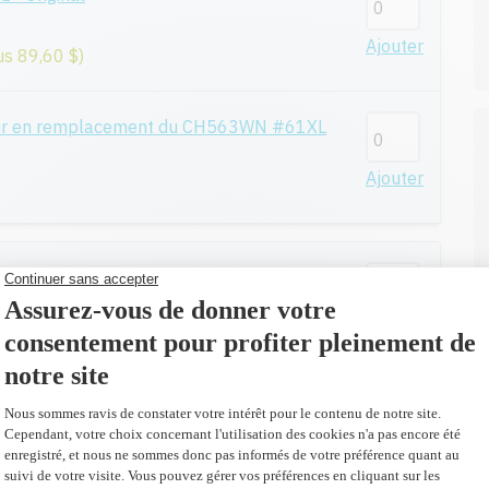
Ajouter
us 89,60 $)
eur en remplacement du CH563WN #61XL
Ajouter
 Original
Ajouter
us 70,10 $)
eur en remplacement du LCAHP61NL
Ajouter